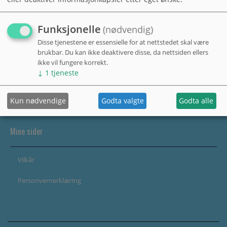
Funksjonelle
(nødvendig)
Disse tjenestene er essensielle for at nettstedet skal være
brukbar. Du kan ikke deaktivere disse, da nettsiden ellers
ikke vil fungere korrekt.
↓
1
tjeneste
Kun nødvendige
Godta valgte
Godta alle
Mine sider
Vilkår
Personvernerklæring