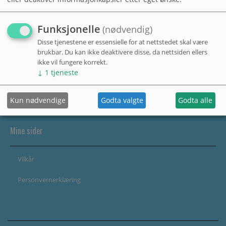
Funksjonelle
(nødvendig)
Disse tjenestene er essensielle for at nettstedet skal være
brukbar. Du kan ikke deaktivere disse, da nettsiden ellers
ikke vil fungere korrekt.
↓
1
tjeneste
Kun nødvendige
Godta valgte
Godta alle
Mine sider
Vilkår
Personvernerklæring