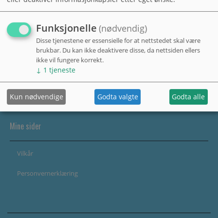
Funksjonelle
(nødvendig)
Disse tjenestene er essensielle for at nettstedet skal være
brukbar. Du kan ikke deaktivere disse, da nettsiden ellers
ikke vil fungere korrekt.
↓
1
tjeneste
Kun nødvendige
Godta valgte
Godta alle
Mine sider
Vilkår
Personvernerklæring