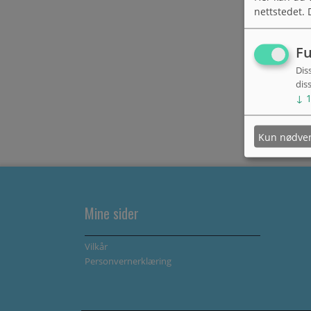
nettstedet. 
Fu
Dis
dis
↓
Kun nødve
Mine sider
Vilkår
Personvernerklæring