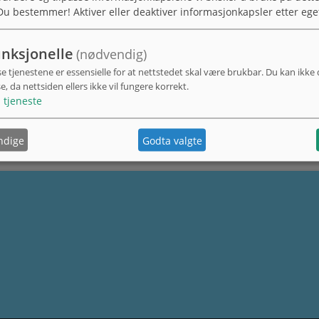
Du bestemmer! Aktiver eller deaktiver informasjonkapsler etter ege
nksjonelle
(nødvendig)
se tjenestene er essensielle for at nettstedet skal være brukbar. Du kan ikke
se, da nettsiden ellers ikke vil fungere korrekt.
1
tjeneste
ndige
Godta valgte