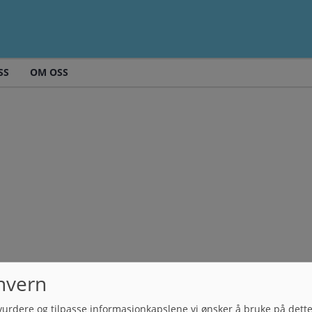
SS
OM OSS
nvern
vurdere og tilpasse informasjonkapslene vi ønsker å bruke på dett