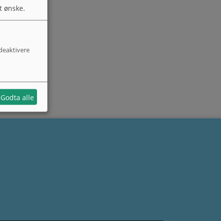
t ønske.
 deaktivere
Godta alle