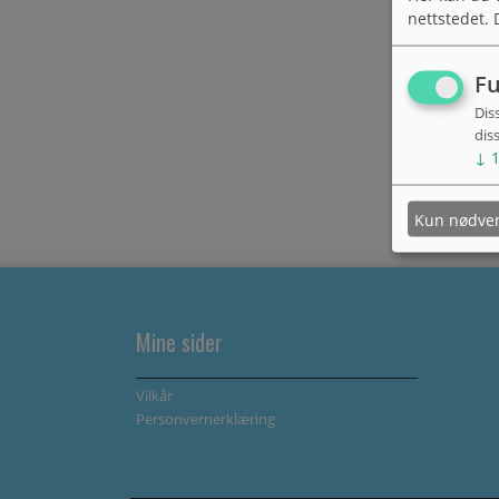
nettstedet. 
Fu
Dis
dis
↓
Kun nødve
Mine sider
Vilkår
Personvernerklæring