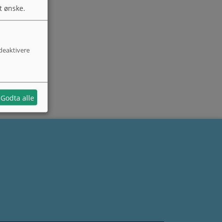
t ønske.
 deaktivere
Godta alle