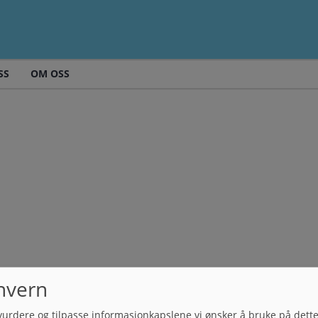
SS
OM OSS
nvern
vurdere og tilpasse informasjonkapslene vi ønsker å bruke på dett