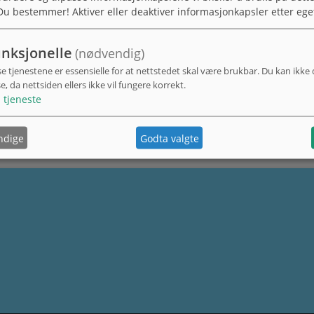
Du bestemmer! Aktiver eller deaktiver informasjonkapsler etter ege
nksjonelle
(nødvendig)
se tjenestene er essensielle for at nettstedet skal være brukbar. Du kan ikke
se, da nettsiden ellers ikke vil fungere korrekt.
1
tjeneste
ndige
Godta valgte