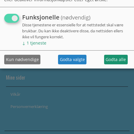
Funksjonelle
(nødvendig)
Disse tjenestene er essensielle for at nettstedet skal være
brukbar. Du kan ikke deaktivere disse, da nettsiden ellers
ikke vil fungere korrekt.
↓
1
tjeneste
Kun nødvendige
Godta valgte
Godta alle
Mine sider
Vilkår
Personvernerklæring