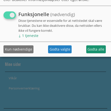
Funksjonelle
(nødvendig)
Disse tjenestene er essensielle for at nettstedet skal være
brukbar. Du kan ikke deaktivere disse, da nettsiden ellers
ikke vil fungere korrekt.
↓
1
tjeneste
Kun nødvendige
Godta valgte
Godta alle
Mine sider
Vilkår
Personvernerklæring