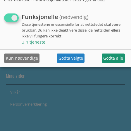
Funksjonelle
(nødvendig)
Disse tjenestene er essensielle for at nettstedet skal være
brukbar. Du kan ikke deaktivere disse, da nettsiden ellers
ikke vil fungere korrekt.
↓
1
tjeneste
Kun nødvendige
Godta valgte
Godta alle
Mine sider
Vilkår
Personvernerklæring