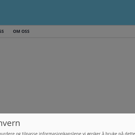
SS
OM OSS
nvern
vurdere og tilpasse informasjonkapslene vi ønsker å bruke på dett