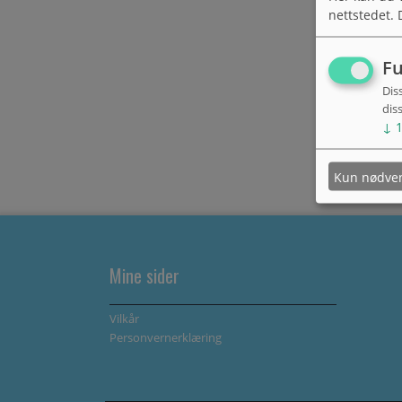
nettstedet. 
Fu
Dis
dis
↓
Kun nødve
Mine sider
Vilkår
Personvernerklæring