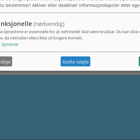
Du bestemmer! Aktiver eller deaktiver informasjonkapsler etter ege
nksjonelle
(nødvendig)
se tjenestene er essensielle for at nettstedet skal være brukbar. Du kan ikke
se, da nettsiden ellers ikke vil fungere korrekt.
1
tjeneste
ndige
Godta valgte