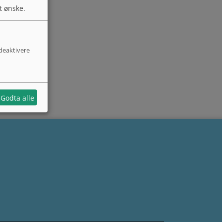
t ønske.
 deaktivere
Godta alle