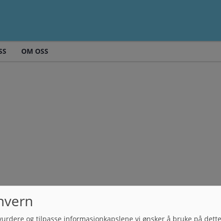
SS
OM OSS
nvern
vurdere og tilpasse informasjonkapslene vi ønsker å bruke på dett