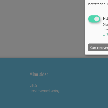
nettstedet. 
Fu
Dis
dis
↓
Kun nødve
Mine sider
Vilkår
Personvernerklæring