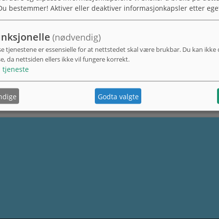
Du bestemmer! Aktiver eller deaktiver informasjonkapsler etter ege
nksjonelle
(nødvendig)
se tjenestene er essensielle for at nettstedet skal være brukbar. Du kan ikke
se, da nettsiden ellers ikke vil fungere korrekt.
1
tjeneste
ndige
Godta valgte