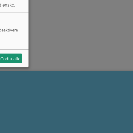
t ønske.
 deaktivere
Godta alle