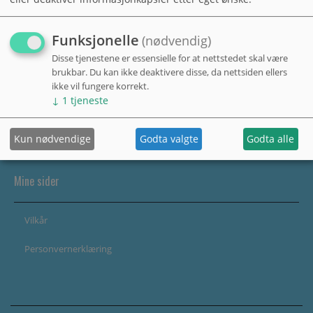
Funksjonelle
(nødvendig)
Disse tjenestene er essensielle for at nettstedet skal være
brukbar. Du kan ikke deaktivere disse, da nettsiden ellers
ikke vil fungere korrekt.
↓
1
tjeneste
Kun nødvendige
Godta valgte
Godta alle
Mine sider
Vilkår
Personvernerklæring